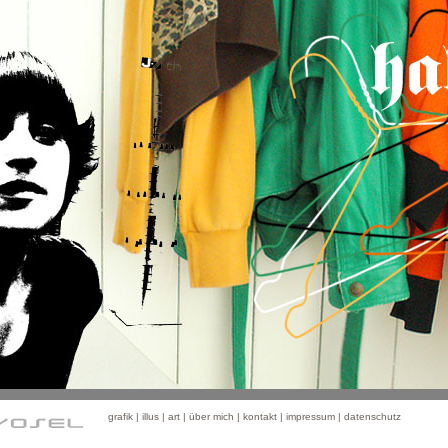
grafik
|
illus
|
art
|
über mich
|
kontakt
|
impressum |
datenschutz